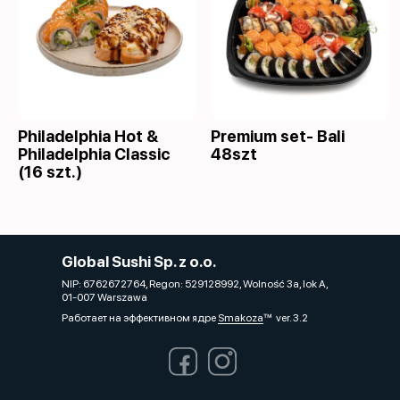
Philadelphia Hot &
Premium set- Bali
Philadelphia Classic
48szt
(16 szt.)
Global Sushi Sp. z o.o.
NIP: 6762672764, Regon: 529128992, Wolność 3a, lok A,
01-007 Warszawa
Работает на эффективном ядре
Smakoza
ver. 3.2