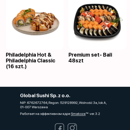
Philadelphia Hot &
Premium set- Bali
Philadelphia Classic
48szt
(16 szt.)
Global Sushi Sp. z o.o.
NIP: 6762672764, Regon: 529128992, Wolność 3a, lok A,
01-007 Warszawa
Работает на эффективном ядре
Smakoza
ver. 3.2