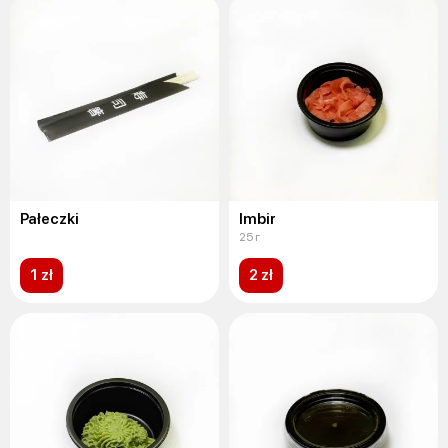
Pałeczki
Imbir
25 г
1 zł
2 zł