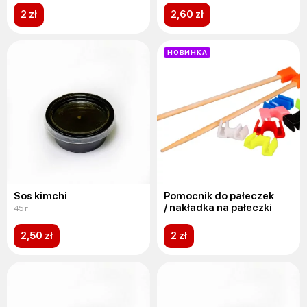
2 zł
2,60 zł
НОВИНКА
Sos kimchi
Pomocnik do pałeczek
/ nakładka na pałeczki
45 г
2,50 zł
2 zł