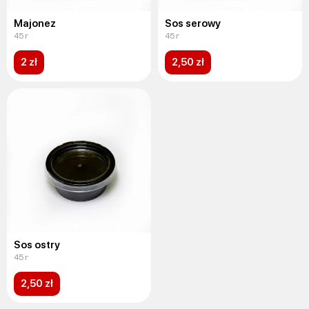
Majonez
Sos serowy
45 г
45 г
2 zł
2,50 zł
Sos ostry
45 г
2,50 zł