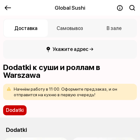
Global Sushi
Доставка
Самовывоз
В зале
Укажите адрес →
Dodatki к суши и роллам в
Warszawa
Начнём
работу
в
11:00.
Оформите
предзаказ,
и
он
отправится
на
кухню
в
первую
очередь!
Dodatki
Dodatki