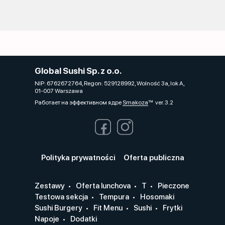
Global Sushi Sp. z o.o.
NIP: 6762672764, Regon: 529128992, Wolność 3a, lok A,
01-007 Warszawa
Работает на эффективном ядре
Smakoza
ver. 3.2
Polityka prywatności
Oferta publiczna
Zestawy
Oferta lunchova
T
Pieczone
Testowa sekcja
Tempura
Hosomaki
Sushi Burgery
Fit Menu
Sushi
Frytki
Napoje
Dodatki