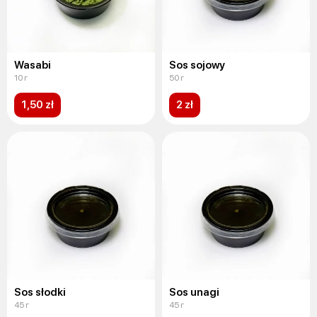
Wasabi
Sos sojowy
10 г
50 г
1,50 zł
2 zł
Sos słodki
Sos unagi
45 г
45 г