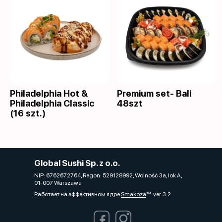
Philadelphia Hot &
Premium set- Bali
Philadelphia Classic
48szt
(16 szt.)
Global Sushi Sp. z o.o.
NIP: 6762672764, Regon: 529128992, Wolność 3a, lok A,
01-007 Warszawa
Работает на эффективном ядре
Smakoza
ver. 3.2