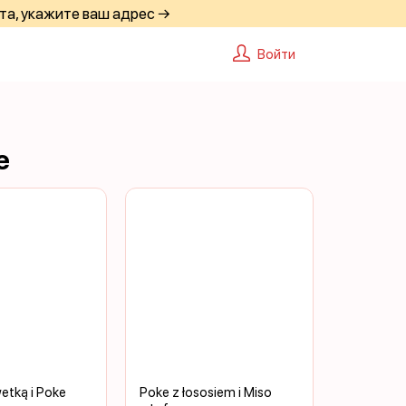
та, укажите ваш адрес →
Войти
е
etką i Poke
Poke z łososiem i Miso