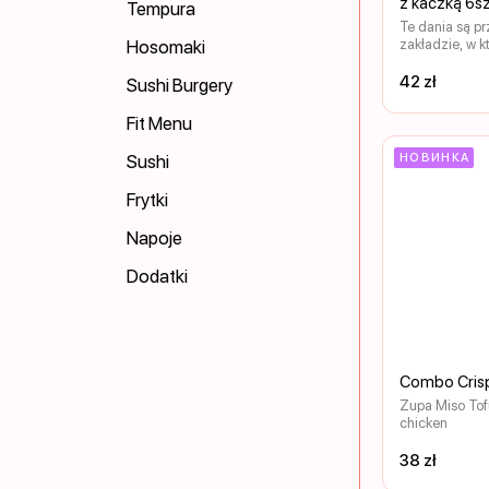
z kaczką 6sz
Tempura
Te dania są p
Hosomaki
zakładzie, w k
glutenu, lakto
skorupiaków i
42 zł
Sushi Burgery
Ryby i kurcza
ości. Wygląd 
Fit Menu
nieznacznie ró
zdjęcia.
Sushi
НОВИНКА
Frytki
Napoje
Dodatki
Combo Cris
Zupa Miso Tofu
chicken
38 zł