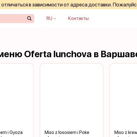
отличаться в зависимости от адреса доставки. Пожалуйс
RU
Контакты
еню Oferta lunchova в Варшав
iem i Gyoza
Miso z łososiem i Poke
Miso z krew