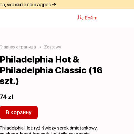
та, укажите ваш адрес →
Войти
Главная страница
Zestawy
Philadelphia Hot &
Philadelphia Classic (16
szt.)
74 zł
В корзину
Philadelphia Hot: ryż, świeży serek śmietankowy,
awokado, łosoś, krewetki koktajlowe w sosie