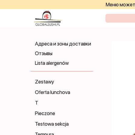
Меню может 
Адреса и зоны доставки
Отзывы
Lista alergenów
Zestawy
Oferta lunchova
T
Pieczone
Testowa sekcja
Tempura