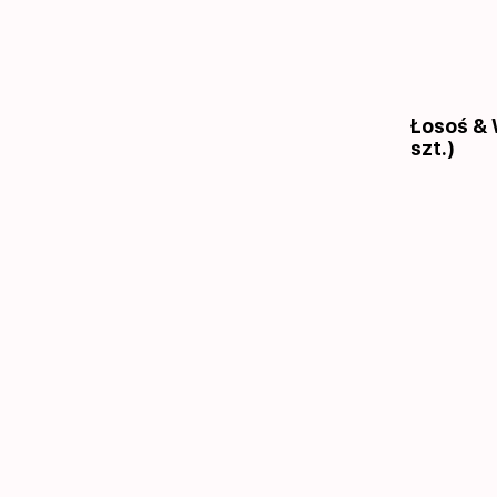
Łosoś & 
szt.)