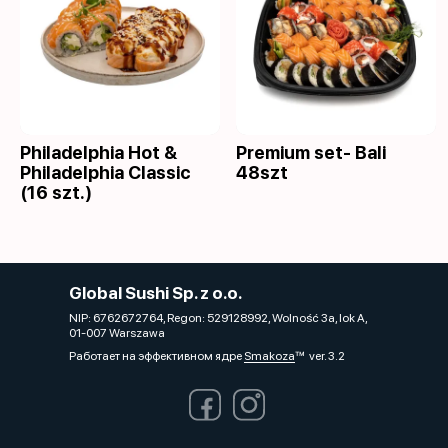
Philadelphia Hot &
Premium set- Bali
Philadelphia Classic
48szt
(16 szt.)
Global Sushi Sp. z o.o.
NIP: 6762672764, Regon: 529128992, Wolność 3a, lok A,
01-007 Warszawa
Работает на эффективном ядре
Smakoza
ver. 3.2