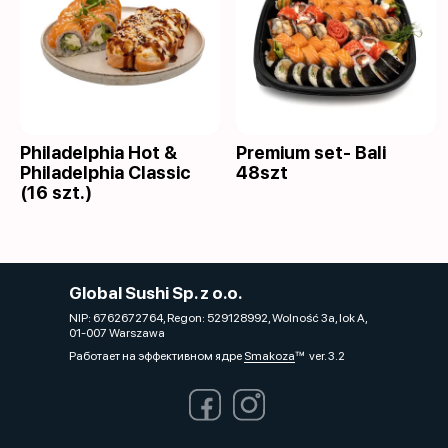
Philadelphia Hot &
Premium set- Bali
Philadelphia Classic
48szt
(16 szt.)
Global Sushi Sp. z o.o.
NIP: 6762672764, Regon: 529128992, Wolność 3a, lok A,
01-007 Warszawa
Работает на эффективном ядре
Smakoza
ver. 3.2