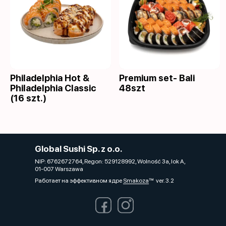
Philadelphia Hot &
Premium set- Bali
Philadelphia Classic
48szt
(16 szt.)
Global Sushi Sp. z o.o.
NIP: 6762672764, Regon: 529128992, Wolność 3a, lok A,
01-007 Warszawa
Работает на эффективном ядре
Smakoza
ver. 3.2