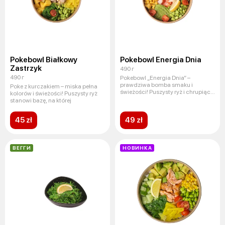
Pokebowl Białkowy
Pokebowl Energia Dnia
Zastrzyk
490 г
490 г
Pokebowl „Energia Dnia” –
prawdziwa bomba smaku i
Poke z kurczakiem – miska pełna
świeżości! Puszysty ryż i chrupiąca
kolorów i świeżości! Puszysty ryż
faso
stanowi bazę, na której
45 zł
49 zł
ВЕГГИ
НОВИНКА