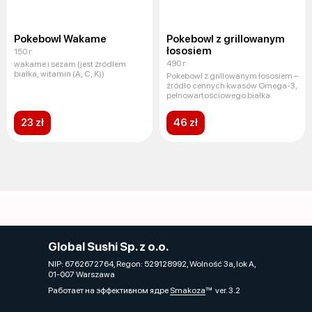
Pokebowl Wakame
Pokebowl z grillowanym
łososiem
150 г
490 г
wakame i sezam (jest źródłem
białka, witamin (A, C, K))
Pokebowl z grillowanym łososiem –
źródło cennych kwasów Omega-3,
pełnowartościowego białka
23 zł
46 zł
Global Sushi Sp. z o.o.
NIP: 6762672764, Regon: 529128992, Wolność 3a, lok A,
01-007 Warszawa
Работает на эффективном ядре
Smakoza
ver. 3.2