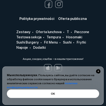
Polityka prywatności
Oferta publiczna
Zestawy
Oferta lunchova
T
Pieczone
Testowa sekcja
Tempura
Hosomaki
Sushi Burgery
Fit Menu
Sushi
Frytki
Napoje
Dodatki
Акции, скидки, кэшбэк − в нашем приложении!
Мы используем куки.
Пользуясь сайтом, вы даёте согласие на
обработку файлов cookie вашего браузера и использование
аналитических сервисов согласно нашей
политике
конфиденциальности
.
ОК