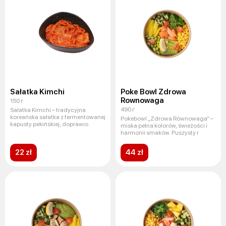
Sałatka Kimchi
Poke Bowl Zdrowa
Rownowaga
150 г
490 г
Sałatka Kimchi – tradycyjna
koreańska sałatka z fermentowanej
Pokebowl „Zdrowa Równowaga” –
kapusty pekińskiej, doprawio
miska pełna kolorów, świeżości i
harmonii smaków. Puszysty r
22 zł
44 zł