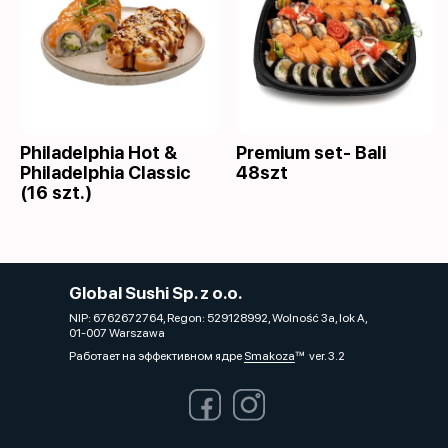
Philadelphia Hot &
Premium set- Bali
Philadelphia Classic
48szt
(16 szt.)
Global Sushi Sp. z o.o.
NIP: 6762672764, Regon: 529128992, Wolność 3a, lok A,
01-007 Warszawa
Работает на эффективном ядре
Smakoza
ver. 3.2