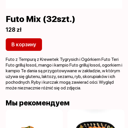
Futo Mix (32szt.)
128 zł
В корзину
Futo z Tempurą z Krewetek Tygrysich i Ogórkiem Futo Teri
Futo grilluj łosoś, mango i kampio Futo grilluj łosoś, ogorkiem i
kampio Te dania są przygotowywane w zakładzie, w którym
używa się glutenu, laktozy, sezamu, ryb, skorupiaków i ich
pochodnych. Ryby i kurczak mogą zawierać ości. Wygląd
może nieznacznie różnić się od zdjęcia.
Мы рекомендуем