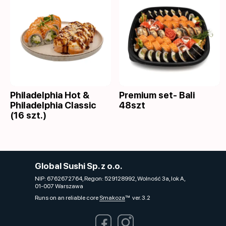
Philadelphia Hot &
Premium set- Bali
Philadelphia Classic
48szt
(16 szt.)
Global Sushi Sp. z o.o.
NIP: 6762672764, Regon: 529128992, Wolność 3a, lok A,
01-007 Warszawa
Runs on an reliable core
Smakoza
ver. 3.2