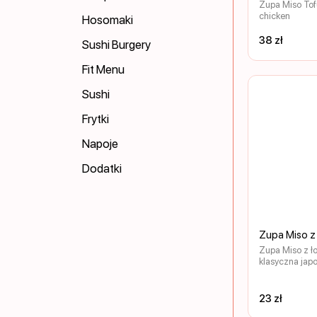
Zupa Miso Tofu
chicken
Hosomaki
38 zł
Sushi Burgery
Fit Menu
Sushi
Frytki
Napoje
Dodatki
Zupa Miso z
Zupa Miso z ł
klasyczna jap
bazie aromaty
miso. Uzupełn
soczystym łos
23 zł
wodorostami m