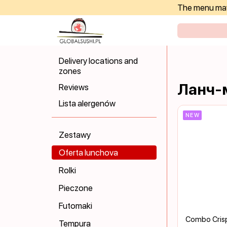
The menu may 
Delivery locations and
zones
Ланч-м
Reviews
Lista alergenów
NEW
Zestawy
Oferta lunchova
Rolki
Pieczone
Futomaki
Combo Cris
Tempura