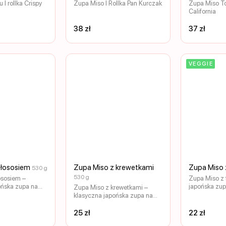
 I rollka Crispy
Zupa Miso I Rollka Pan Kurczak
Zupa Miso Tof
California
38 zł
37 zł
VEGGIE
 łososiem
Zupa Miso z krewetkami
Zupa Miso 
530 g
530 g
ososiem –
Zupa Miso z 
ońska zupa na
japońska zup
Zupa Miso z krewetkami –
cznej pasty
aromatycznej
klasyczna japońska zupa na
iona delikatnym,
Delikatne kaw
bazie aromatycznej pasty
osiem i
połączeniu z
miso. Wzbogacona jędrnymi,
25 zł
22 zł
orskimi,
morskimi i s
soczystymi krewetkami i