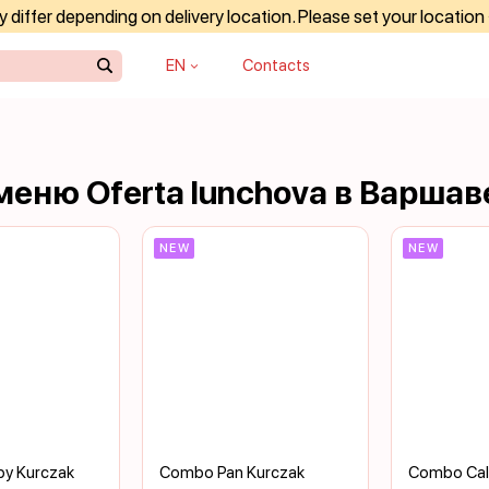
differ depending on delivery location. Please set your location
EN
Contacts
еню Oferta lunchova в Варшав
NEW
NEW
py Kurczak
Combo Pan Kurczak
Combo Cali