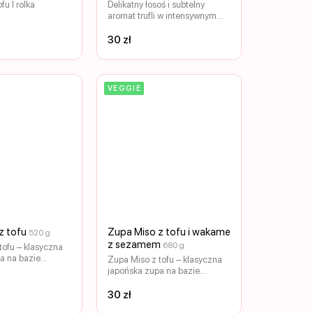
u I rolka
Delikatny łosoś i subtelny
aromat trufli w intensywnym
bulionie miso z ramenem i
wakame.
30 zł
VEGGIE
z tofu
Zupa Miso z tofu i wakame
520 g
z sezamem
680 g
tofu – klasyczna
a na bazie
Zupa Miso z tofu – klasyczna
 pasty miso.
japońska zupa na bazie
ałki tofu w
aromatycznej pasty miso.
 wodorostami
Delikatne kawałki tofu w
30 zł
ubtelnym bulionem
połączeniu z wodorostami