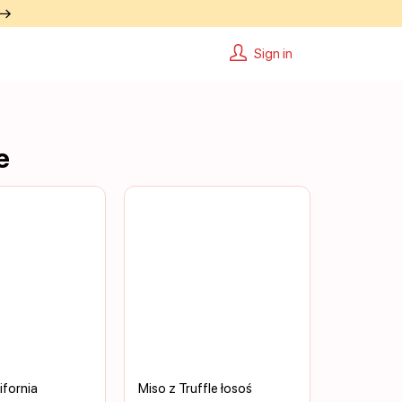
 →
Sign in
е
fornia
Miso z Truffle łosoś