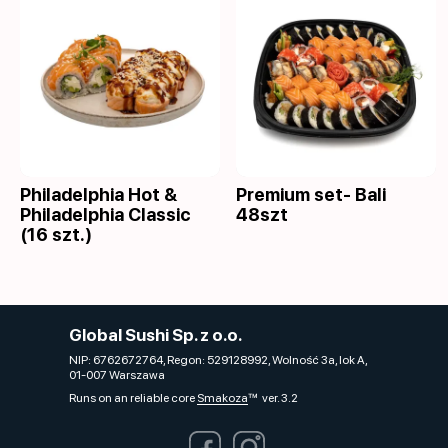
Philadelphia Hot &
Premium set- Bali
Philadelphia Classic
48szt
(16 szt.)
Global Sushi Sp. z o.o.
NIP: 6762672764, Regon: 529128992, Wolność 3a, lok A,
01-007 Warszawa
Runs on an reliable core
Smakoza
ver. 3.2