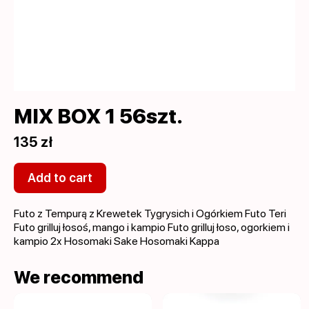
MIX BOX 1 56szt.
135 zł
Add to cart
Futo z Tempurą z Krewetek Tygrysich i Ogórkiem Futo Teri
Futo grilluj łosoś, mango i kampio Futo grilluj łoso, ogorkiem i
kampio 2x Hosomaki Sake Hosomaki Kappa
We recommend