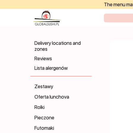
The menu may 
Delivery locations and
zones
Reviews
Lista alergenów
Zestawy
Oferta lunchova
Rolki
Pieczone
Futomaki