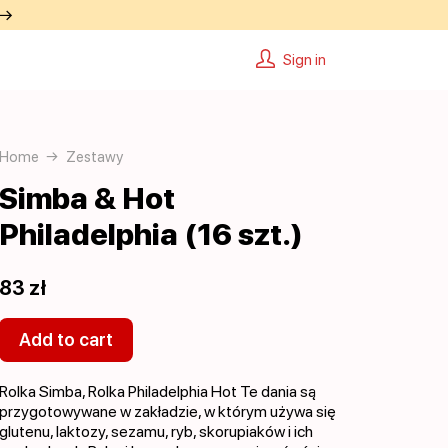
 →
Sign in
Home
Zestawy
Simba & Hot
Philadelphia (16 szt.)
83 zł
Add to cart
Rolka Simba, Rolka Philadelphia Hot Te dania są
przygotowywane w zakładzie, w którym używa się
glutenu, laktozy, sezamu, ryb, skorupiaków i ich