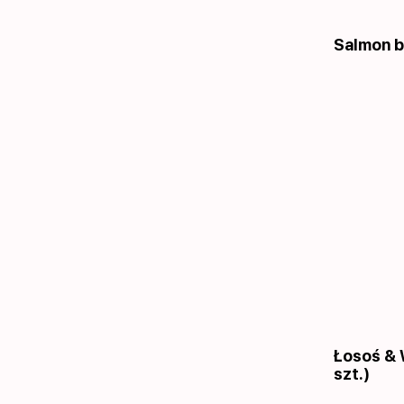
Salmon b
Łosoś & 
szt.)