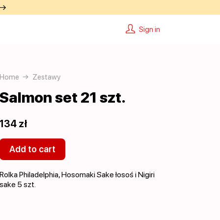
 →
Sign in
Home
Zestawy
Salmon set 21 szt.
134 zł
Add to cart
Rolka Philadelphia, Hosomaki Sake łosoś i Nigiri
sake 5 szt.