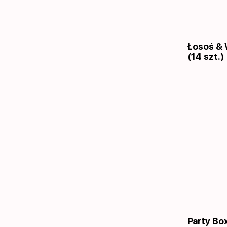
Łosoś & 
(14 szt.)
Party Box