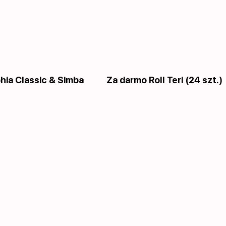
phia Сlassic & Simba
Za darmo Roll Teri (24 szt.)