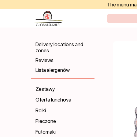
The menu may 
Delivery locations and
zones
Reviews
Lista alergenów
Zestawy
Oferta lunchova
Rolki
Pieczone
Futomaki