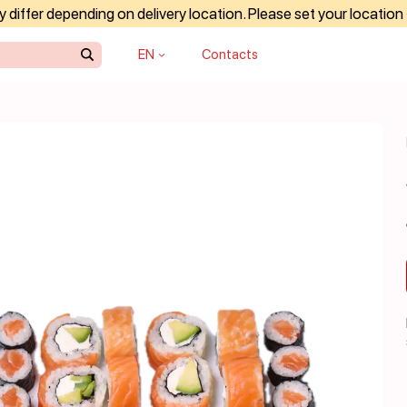
differ depending on delivery location. Please set your location
EN
Contacts