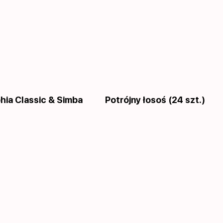
phia Сlassic & Simba
Potrójny łosoś (24 szt.)