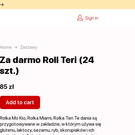
 →
Sign in
Home
Zestawy
Za darmo Roll Teri (24
szt.)
85 zł
Add to cart
Rolka Mo Kio, Rolka Miami, Rolka Teri Te dania są
przygotowywane w zakładzie, w którym używa się
glutenu, laktozy, sezamu, ryb, skorupiaków i ich