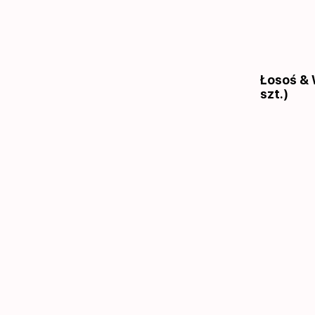
Łosoś & 
szt.)