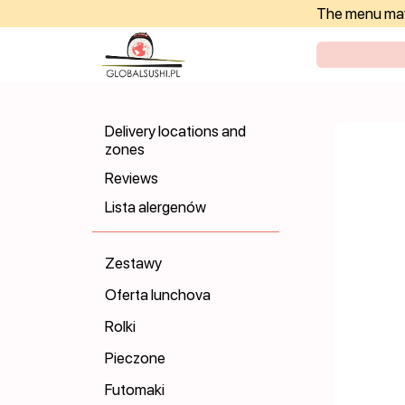
The menu may 
Delivery locations and
zones
Reviews
Lista alergenów
Zestawy
Oferta lunchova
Rolki
Pieczone
Futomaki