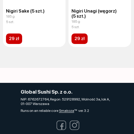
Nigiri Sake (5 szt.)
Nigiri Unagi (węgorz)
(5 szt.)
185 g
185 g
5 szt.
5 szt.
29 zł
29 zł
Global Sushi Sp. z o.o.
NIP: 6762672764, Regon: 529128992, Wolność 3a, lok A,
01-007 Warszawa
Runs on an reliable core
Smakoza
ver. 3.2