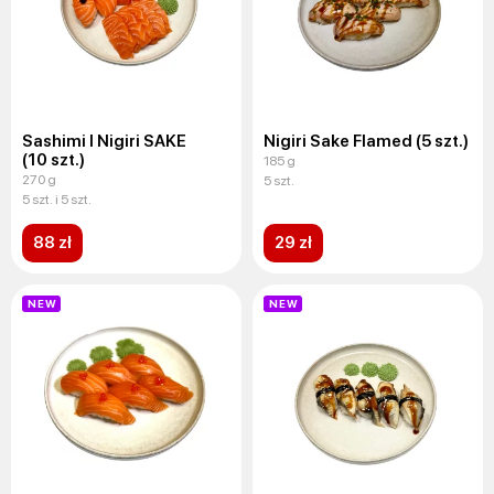
Sashimi I Nigiri SAKE
Nigiri Sake Flamed (5 szt.)
(10 szt.)
185 g
270 g
5 szt.
5 szt. i 5 szt.
88 zł
29 zł
NEW
NEW