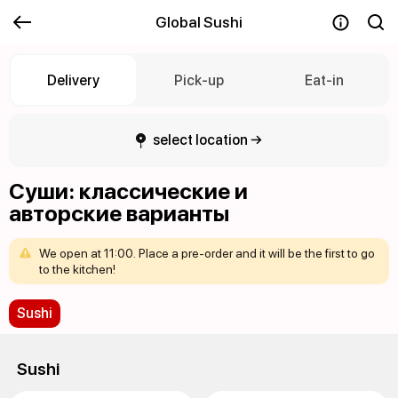
Global Sushi
Delivery
Pick-up
Eat-in
select location →
Суши: классические и
авторские варианты
We
open
at
11:00.
Place
a
pre-order
and
it
will
be
the
first
to
go
to
the
kitchen!
Sushi
Sushi