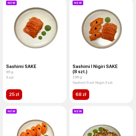
NEW
NEW
Sashimi SAKE
Sashimi I Nigiri SAKE
(8 szt.)
85 g
296 g
5 szt.
Sashimi 5 szt. Nigiri 3 szt.
25 zł
68 zł
NEW
NEW