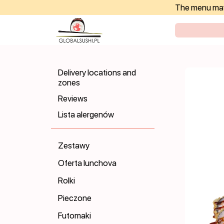
The menu may 
Delivery locations and
zones
Reviews
Lista alergenów
Zestawy
Oferta lunchova
Rolki
Pieczone
Futomaki