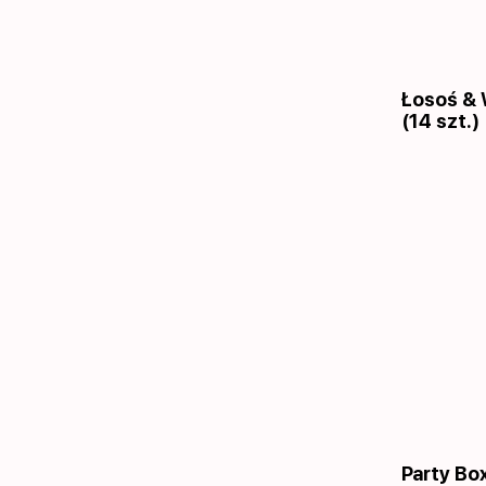
Łosoś & 
(14 szt.)
Party Box