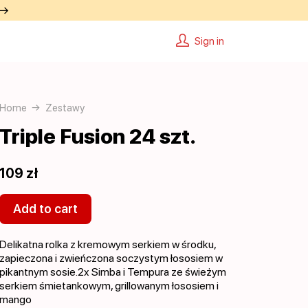
 →
Sign in
Home
Zestawy
Triple Fusion 24 szt.
109 zł
Add to cart
Delikatna rolka z kremowym serkiem w środku,
zapieczona i zwieńczona soczystym łososiem w
pikantnym sosie.2x Simba i Tempura ze świeżym
serkiem śmietankowym, grillowanym łososiem i
mango