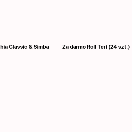
phia Сlassic & Simba
Za darmo Roll Teri (24 szt.)