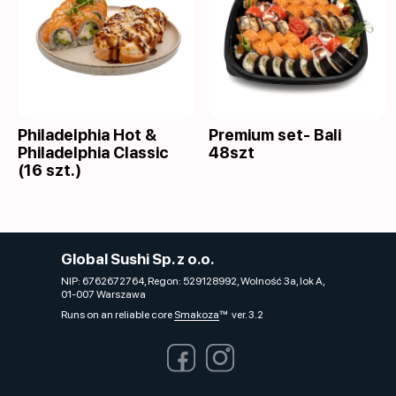
Philadelphia Hot &
Premium set- Bali
Philadelphia Classic
48szt
(16 szt.)
Global Sushi Sp. z o.o.
NIP: 6762672764, Regon: 529128992, Wolność 3a, lok A,
01-007 Warszawa
Runs on an reliable core
Smakoza
ver. 3.2