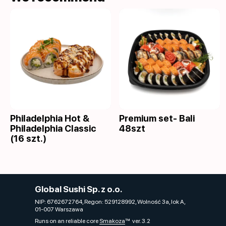
Philadelphia Hot &
Premium set- Bali
Philadelphia Classic
48szt
(16 szt.)
Global Sushi Sp. z o.o.
NIP: 6762672764, Regon: 529128992, Wolność 3a, lok A,
01-007 Warszawa
Runs on an reliable core
Smakoza
ver. 3.2