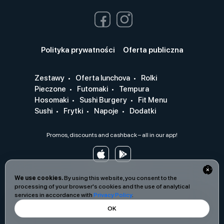
Polityka prywatności
Oferta publiczna
Zestawy
Oferta lunchova
Rolki
Pieczone
Futomaki
Tempura
Hosomaki
Sushi Burgery
Fit Menu
Sushi
Frytki
Napoje
Dodatki
Promos, discounts and cashback – all in our app!
We use cookies.
By using this website, you consent to the
processing of your browser's cookies and the use of analytical
services in accordance with
Privacy Policy
.
OK