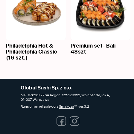
Philadelphia Hot &
Premium set- Bali
Philadelphia Classic
48szt
(16 szt.)
Global Sushi Sp. z o.o.
NIP: 6762672764, Regon: 529128992, Wolność 3a, lok A,
01-007 Warszawa
Runs on an reliable core
Smakoza
ver. 3.2