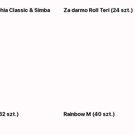
phia Сlassic & Simba
Za darmo Roll Teri (24 szt.)
32 szt.)
Rainbow M (40 szt.)