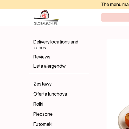
The menu may 
Delivery locations and
zones
Reviews
Lista alergenów
Zestawy
Oferta lunchova
Rolki
Pieczone
Futomaki