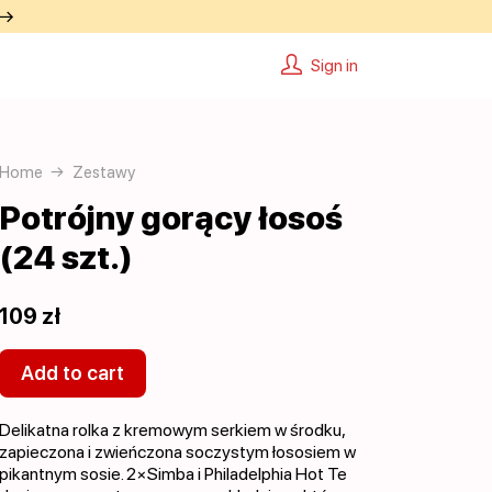
 →
Sign in
Home
Zestawy
Potrójny gorący łosoś
(24 szt.)
109 zł
Add to cart
Delikatna rolka z kremowym serkiem w środku,
zapieczona i zwieńczona soczystym łososiem w
pikantnym sosie. 2×Simba i Philadelphia Hot Te