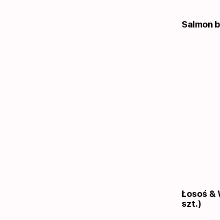
Salmon b
Łosoś & 
szt.)