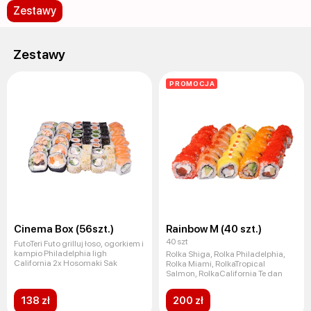
Zestawy
Zestawy
PROMOCJA
Cinema Box (56szt.)
Rainbow M (40 szt.)
40 szt
FutoTeri Futo grilluj łoso, ogorkiem i
kampio Philadelphia ligh
Rolka Shiga, Rolka Philadelphia,
California 2x Hosomaki Sak
Rolka Miami, RolkaTropical
Salmon, RolkaCalifornia Te dan
138 zł
200 zł