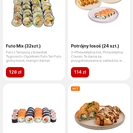
Futo Mix (32szt.)
Potrójny łosoś (24 szt.)
Futo z Tempurą z Krewetek
2×Philadelphia hot, Philadelphia
Tygrysich i Ogórkiem Futo Teri Futo
Classic Te dania są
grilluj łosoś, mango i kampi
przygotowywane w zakładzie, w
którym
128 zł
114 zł
HIT