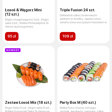
Łosoś & Węgorz Mini
Triple Fusion 24 szt.
(12 szt.)
Delikatna rolka z kremowym
serkiem w środku, zapieczona i
Nigiri unagi(węgorz) 2szt., Nigiri
zwieńczona soczystym łososiem w
sake 2szt., Rollka Philadelphia Te
dania są przygotowy
95 zł
109 zł
NOWOŚĆ
Zestaw Łosoś Mix (18 szt.)
Party Box M (40 szt.)
Nigiri Sake 5 szt., Nigiri sake 5 szt.,
Rolka Futo z łosoś, tomago,
Rollka Hosomak Sake Te dania są
ogórek, awokado, papryka, rolka