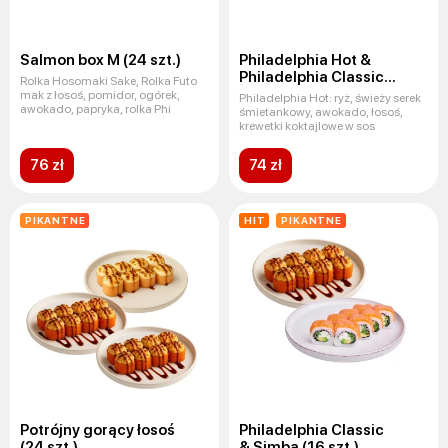
Salmon box M (24 szt.)
Philadelphia Hot &
Philadelphia Classic
Rolka Hosomaki Sake, Rolka Futo
(16 szt.)
mak z łosoś, pomidor, ogórek,
Philadelphia Hot: ryż, świeży serek
awokado, papryka, rolka Phi
śmietankowy, awokado, łosoś,
krewetki koktajlowe w sos
76 zł
74 zł
PIKANTNE
HIT
PIKANTNE
Potrójny gorący łosoś
Philadelphia Сlassic
(24 szt.)
& Simba (16 szt.)