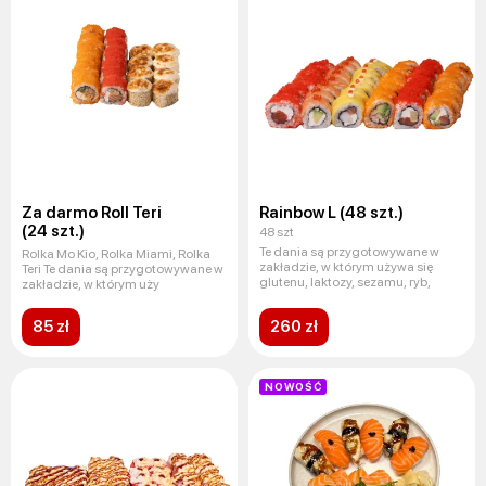
Za darmo Roll Teri
Rainbow L (48 szt.)
(24 szt.)
48 szt
Te dania są przygotowywane w
Rolka Mo Kio, Rolka Miami, Rolka
zakładzie, w którym używa się
Teri Te dania są przygotowywane w
glutenu, laktozy, sezamu, ryb,
zakładzie, w którym uży
85 zł
260 zł
NOWOŚĆ