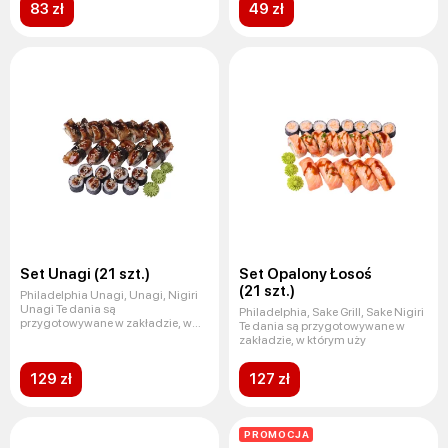
83 zł
49 zł
Set Unagi (21 szt.)
Set Opalony Łosoś
(21 szt.)
Philadelphia Unagi, Unagi, Nigiri
Unagi Te dania są
Philadelphia, Sake Grill, Sake Nigiri
przygotowywane w zakładzie, w
Te dania są przygotowywane w
którym u
zakładzie, w którym uży
129 zł
127 zł
PROMOCJA