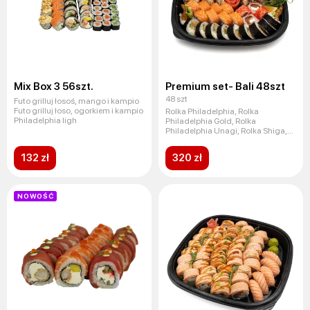
Mix Box 3 56szt.
Premium set- Bali 48szt
48 szt
Futo grilluj łosoś, mango i kampio
Futo grilluj łoso, ogorkiem i kampio
Rolka Philadelphia, Rolka
Philadelphia ligh
Philadelphia Gold, Rolka
Philadelphia Unagi, Rolka Shiga,
Rolka
132 zł
320 zł
NOWOŚĆ