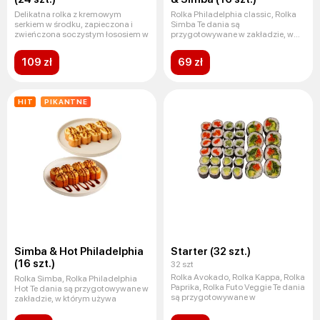
Delikatna rolka z kremowym
Rolka Philadelphia classic, Rolka
serkiem w środku, zapieczona i
Simba Te dania są
zwieńczona soczystym łososiem w
przygotowywane w zakładzie, w
którym u
109 zł
69 zł
HIT
PIKANTNE
Simba & Hot Philadelphia
Starter (32 szt.)
(16 szt.)
32 szt
Rolka Avokado, Rolka Kappa, Rolka
Rolka Simba, Rolka Philadelphia
Paprika, Rolka Futo Veggie Te dania
Hot Te dania są przygotowywane w
są przygotowywane w
zakładzie, w którym używa