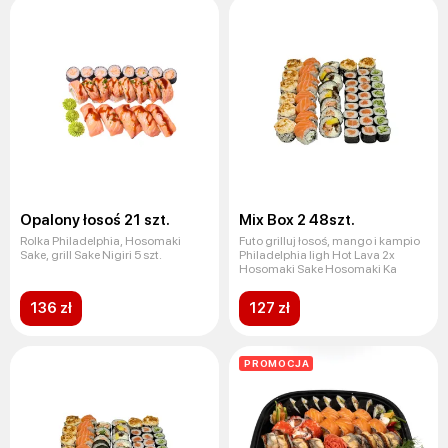
Opalony łosoś 21 szt.
Mix Box 2 48szt.
Rolka Philadelphia, Hosomaki
Futo grilluj łosoś, mango i kampio
Sake, grill Sake Nigiri 5 szt.
Philadelphia ligh Hot Lava 2x
Hosomaki Sake Hosomaki Ka
136 zł
127 zł
PROMOCJA