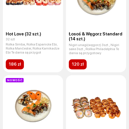
Hot Love (32 szt.)
Łosoś & Węgorz Standard
(14 szt.)
32 szt
Rolka Simba, Rolka Espaniola Ebi,
Nigiri unagi(węgorz) 3szt., Nigiri
Rolka Mančester, Rolka Kamikadze
sake 3szt., Rollka Philadelphia Te
Ebi Te dania są przygot
dania są przygotowy
186 zł
120 zł
NOWOŚĆ