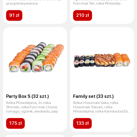
przygotowywane w
Futo mak Teri, rolka Philadelp
91 zł
210 zł
Party Box S (32 szt.)
Family set (33 szt.)
Rolka Philadelphia, 2x rolka
Rolka Hosomaki Sake, rolka
Shinsen, rolka Futo mak z łosoś,
Hosomaki Tokuan, rolka
tomago, ogórek, awokado, pap
Philadelphia, rolka Kamikadze Ebi
Te da
175 zł
133 zł