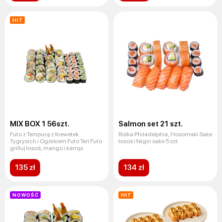
HIT
MIX BOX 1 56szt.
Salmon set 21 szt.
Futo z Tempurą z Krewetek
Rolka Philadelphia, Hosomaki Sake
Tygrysich i Ogórkiem Futo Teri Futo
łosoś i Nigiri sake 5 szt.
grilluj łosoś, mango i kampi
135 zł
134 zł
NOWOŚĆ
HIT