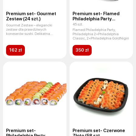
Premium set- Gourmet
Premium set- Flamed
Zestaw (24 szt.)
Philadelphia Party
(45 szt.)
45 szt.
Gourmet Zestaw – elegancki
zestaw dla prawdziwych
Flamed Philadelphia Party,
koneserów sushi. Delikatna
Philadelphia 2×Philadelphia
Philadelphia
Classic, 2×Philadelphia GoldNigiri
162 zł
350 zł
Premium set-
Premium set- Czerwone
Philadelphia Party
Złoto (58 szt.