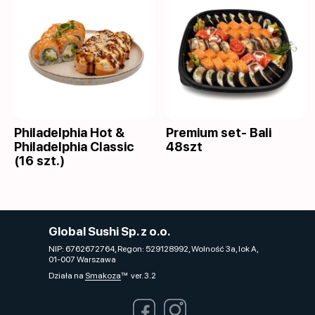
Philadelphia Hot &
Premium set- Bali
Philadelphia Classic
48szt
(16 szt.)
Global Sushi Sp. z o.o.
NIP: 6762672764, Regon: 529128992, Wolność 3a, lok A,
01-007 Warszawa
Działa na
Smakoza
ver. 3.2