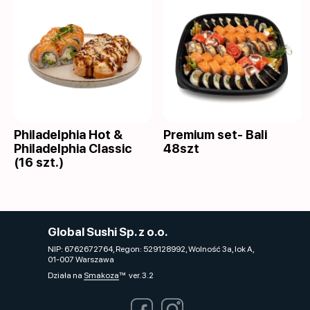
Philadelphia Hot &
Premium set- Bali
Philadelphia Classic
48szt
(16 szt.)
Global Sushi Sp. z o.o.
NIP: 6762672764, Regon: 529128992, Wolność 3a, lok A,
01-007 Warszawa
Działa na
Smakoza
ver. 3.2