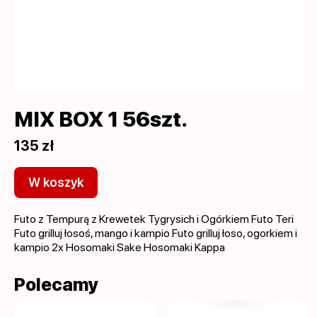
MIX BOX 1 56szt.
135 zł
W koszyk
Futo z Tempurą z Krewetek Tygrysich i Ogórkiem Futo Teri
Futo grilluj łosoś, mango i kampio Futo grilluj łoso, ogorkiem i
kampio 2x Hosomaki Sake Hosomaki Kappa
Polecamy