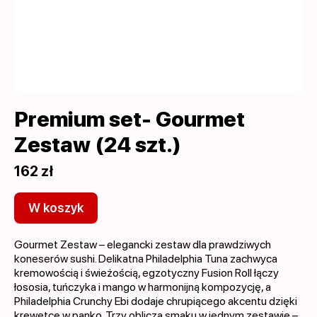
Premium set- Gourmet
Zestaw (24 szt.)
162 zł
W koszyk
Gourmet Zestaw – elegancki zestaw dla prawdziwych
koneserów sushi. Delikatna Philadelphia Tuna zachwyca
kremowością i świeżością, egzotyczny Fusion Roll łączy
łososia, tuńczyka i mango w harmonijną kompozycję, a
Philadelphia Crunchy Ebi dodaje chrupiącego akcentu dzięki
krewetce w panko. Trzy oblicza smaku w jednym zestawie –