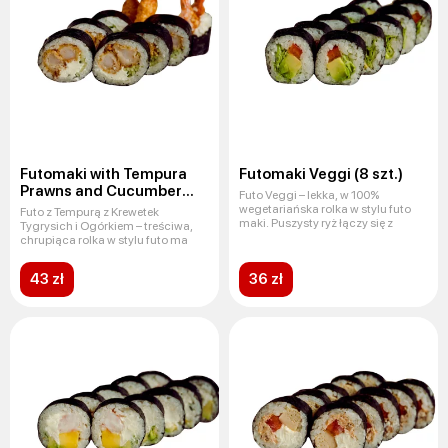
Futomaki with Tempura
Futomaki Veggi (8 szt.)
Prawns and Cucumber
Futo Veggi – lekka, w 100%
(8 szt.)
wegetariańska rolka w stylu futo
Futo z Tempurą z Krewetek
maki. Puszysty ryż łączy się z
Tygrysich i Ogórkiem – treściwa,
chrupiąca rolka w stylu futo ma
43 zł
36 zł