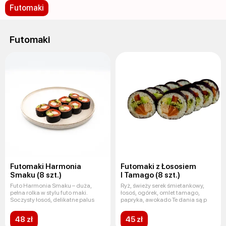
Futomaki
Futomaki
Futomaki Harmonia
Futomaki z Łososiem
Smaku (8 szt.)
I Tamago (8 szt.)
Futo Harmonia Smaku – duża,
Ryż, świeży serek śmietankowy,
pełna rolka w stylu futo maki.
łosoś, ogórek, omlet tamago,
Soczysty łosoś, delikatne palus
papryka, awokado Te dania są p
48 zł
45 zł