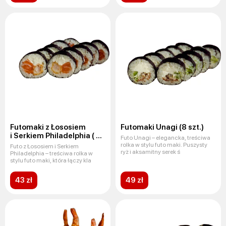
Futomaki z Łososiem
Futomaki Unagi (8 szt.)
i Serkiem Philadelphia ( 8
Futo Unagi – elegancka, treściwa
szt.)
rolka w stylu futo maki. Puszysty
Futo z Łososiem i Serkiem
ryż i aksamitny serek ś
Philadelphia – treściwa rolka w
stylu futo maki, która łączy kla
43 zł
49 zł