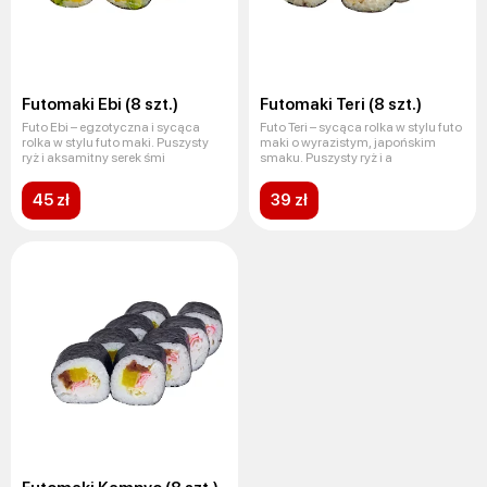
Futomaki Ebi (8 szt.)
Futomaki Teri (8 szt.)
Futo Ebi – egzotyczna i sycąca
Futo Teri – sycąca rolka w stylu futo
rolka w stylu futo maki. Puszysty
maki o wyrazistym, japońskim
ryż i aksamitny serek śmi
smaku. Puszysty ryż i a
45 zł
39 zł