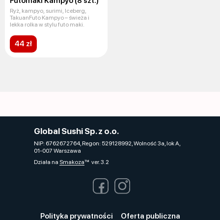
Futomaki Kampyo (8 szt.)
Ryż, kampyo, surimi, Iceberg,
TakuanFuto Kampyo – świeża i
lekka rolka w stylu futo maki.
44 zł
Global Sushi Sp. z o.o.
NIP: 6762672764, Regon: 529128992, Wolność 3a, lok A,
01-007 Warszawa
Działa na
Smakoza
ver. 3.2
Polityka prywatności
Oferta publiczna