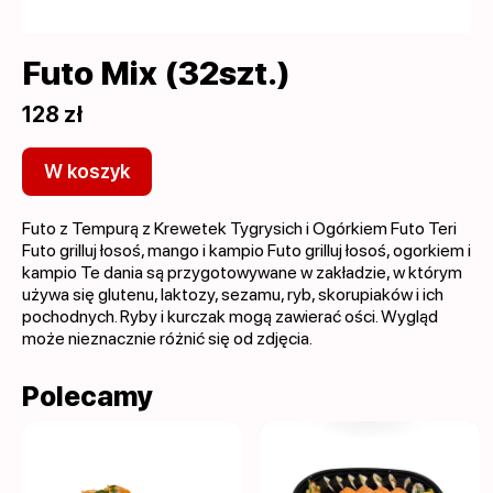
Futo Mix (32szt.)
128 zł
W koszyk
Futo z Tempurą z Krewetek Tygrysich i Ogórkiem Futo Teri
Futo grilluj łosoś, mango i kampio Futo grilluj łosoś, ogorkiem i
kampio Te dania są przygotowywane w zakładzie, w którym
używa się glutenu, laktozy, sezamu, ryb, skorupiaków i ich
pochodnych. Ryby i kurczak mogą zawierać ości. Wygląd
może nieznacznie różnić się od zdjęcia.
Polecamy