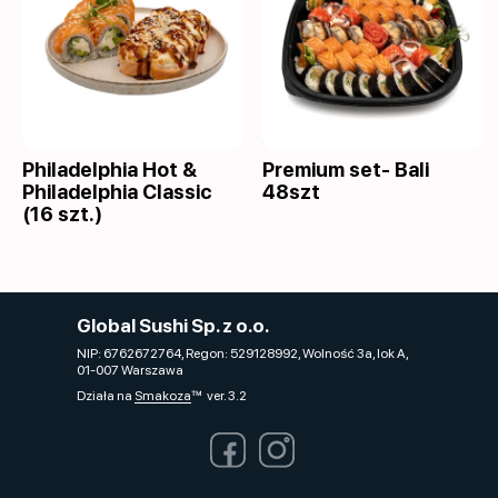
Philadelphia Hot &
Premium set- Bali
Philadelphia Classic
48szt
(16 szt.)
Global Sushi Sp. z o.o.
NIP: 6762672764, Regon: 529128992, Wolność 3a, lok A,
01-007 Warszawa
Działa na
Smakoza
ver. 3.2