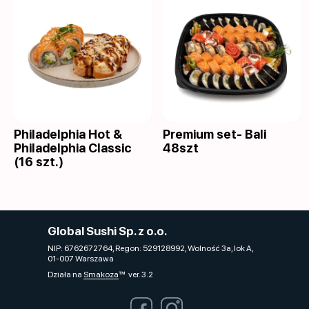
Philadelphia Hot &
Premium set- Bali
Philadelphia Classic
48szt
(16 szt.)
Global Sushi Sp. z o.o.
NIP: 6762672764, Regon: 529128992, Wolność 3a, lok A,
01-007 Warszawa
Działa na
Smakoza
ver. 3.2