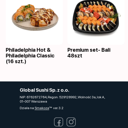
Philadelphia Hot &
Premium set- Bali
Philadelphia Classic
48szt
(16 szt.)
Global Sushi Sp. z o.o.
NIP: 6762672764, Regon: 529128992, Wolność 3a, lok A,
01-007 Warszawa
Działa na
Smakoza
ver. 3.2