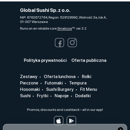
Global Sushi Sp. z o.o.
NIP: 6762672764, Regon: 529128992, Wolność 3a, lok A,
01-007 Warszawa
Runs on an reliable core
Smakoza
ver. 3.2
Polityka prywatności
Oferta publiczna
Zestawy
Oferta lunchova
Rolki
Pieczone
Futomaki
Tempura
Hosomaki
Sushi Burgery
Fit Menu
Sushi
Frytki
Napoje
Dodatki
Promos, discounts and cashback – all in our app!