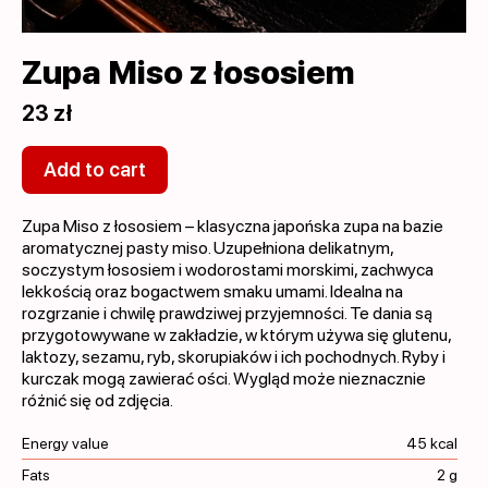
Zupa Miso z łososiem
23 zł
Add to cart
Zupa Miso z łososiem – klasyczna japońska zupa na bazie
aromatycznej pasty miso. Uzupełniona delikatnym,
soczystym łososiem i wodorostami morskimi, zachwyca
lekkością oraz bogactwem smaku umami. Idealna na
rozgrzanie i chwilę prawdziwej przyjemności. Te dania są
przygotowywane w zakładzie, w którym używa się glutenu,
laktozy, sezamu, ryb, skorupiaków i ich pochodnych. Ryby i
kurczak mogą zawierać ości. Wygląd może nieznacznie
różnić się od zdjęcia.
Energy value
45 kcal
Fats
2 g