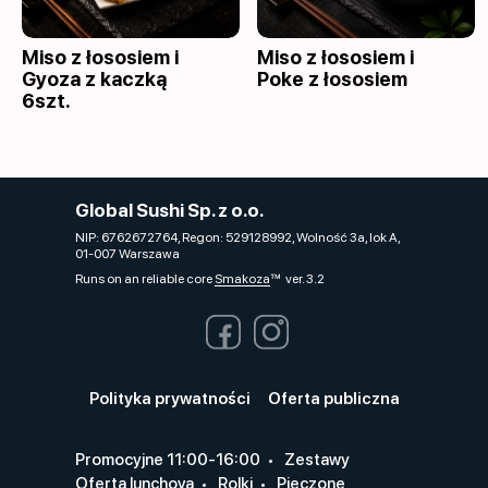
Miso z łososiem i
Miso z łososiem i
Gyoza z kaczką
Poke z łososiem
6szt.
Global Sushi Sp. z o.o.
NIP: 6762672764, Regon: 529128992, Wolność 3a, lok A,
01-007 Warszawa
Runs on an reliable core
Smakoza
ver. 3.2
Polityka prywatności
Oferta publiczna
Promocyjne 11:00-16:00
Zestawy
Oferta lunchova
Rolki
Pieczone