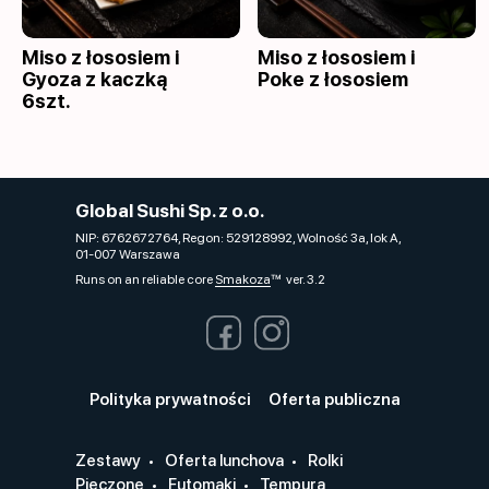
Miso z łososiem i
Miso z łososiem i
Gyoza z kaczką
Poke z łososiem
6szt.
Global Sushi Sp. z o.o.
NIP: 6762672764, Regon: 529128992, Wolność 3a, lok A,
01-007 Warszawa
Runs on an reliable core
Smakoza
ver. 3.2
Polityka prywatności
Oferta publiczna
Zestawy
Oferta lunchova
Rolki
Pieczone
Futomaki
Tempura