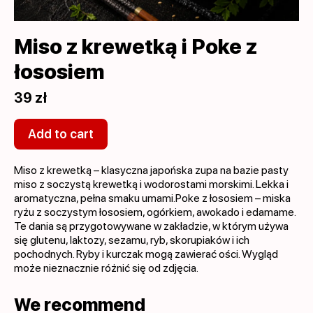
Miso z krewetką i Poke z
łososiem
39 zł
Add to cart
Miso z krewetką – klasyczna japońska zupa na bazie pasty
miso z soczystą krewetką i wodorostami morskimi. Lekka i
aromatyczna, pełna smaku umami.Poke z łososiem – miska
ryżu z soczystym łososiem, ogórkiem, awokado i edamame.
Te dania są przygotowywane w zakładzie, w którym używa
się glutenu, laktozy, sezamu, ryb, skorupiaków i ich
pochodnych. Ryby i kurczak mogą zawierać ości. Wygląd
może nieznacznie różnić się od zdjęcia.
We recommend