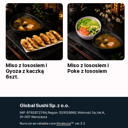
Miso z łososiem i
Miso z łososiem i
Gyoza z kaczką
Poke z łososiem
6szt.
Global Sushi Sp. z o.o.
NIP: 6762672764, Regon: 529128992, Wolność 3a, lok A,
01-007 Warszawa
Runs on an reliable core
Smakoza
ver. 3.2