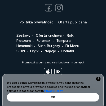
Polityka prywatności
Oferta publiczna
Zestawy
Oferta lunchova
Rolki
Pieczone
Futomaki
Tempura
Hosomaki
Sushi Burgery
Fit Menu
Sushi
Frytki
Napoje
Dodatki
Promos, discounts and cashback – all in our app!
We use cookies.
By using this website, you consent to the
processing of your browser's cookies and the use of analytical
services in accordance with
Privacy Policy
.
OK