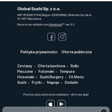
Global Sushi Sp. z o.o.
NIP: 6762672764, Regon: 529128992, Wolność 3a, lok A,
01-007 Warszawa
Runs on an reliable core
Smakoza
ver. 3.2
Polityka prywatności
Oferta publiczna
Zestawy
Oferta lunchova
Rolki
Pieczone
Futomaki
Tempura
Hosomaki
Sushi Burgery
Fit Menu
Sushi
Frytki
Napoje
Dodatki
Promos, discounts and cashback – all in our app!