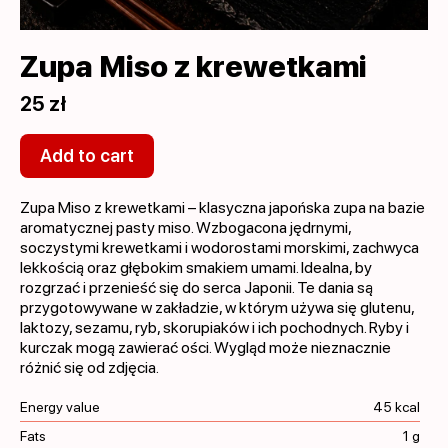
Zupa Miso z krewetkami
25 zł
Add to cart
Zupa Miso z krewetkami – klasyczna japońska zupa na bazie
aromatycznej pasty miso. Wzbogacona jędrnymi,
soczystymi krewetkami i wodorostami morskimi, zachwyca
lekkością oraz głębokim smakiem umami. Idealna, by
rozgrzać i przenieść się do serca Japonii. Te dania są
przygotowywane w zakładzie, w którym używa się glutenu,
laktozy, sezamu, ryb, skorupiaków i ich pochodnych. Ryby i
kurczak mogą zawierać ości. Wygląd może nieznacznie
różnić się od zdjęcia.
Energy value
45 kcal
Fats
1 g