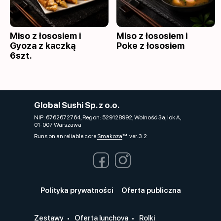
Miso z łososiem i
Miso z łososiem i
Gyoza z kaczką
Poke z łososiem
6szt.
Global Sushi Sp. z o.o.
NIP: 6762672764, Regon: 529128992, Wolność 3a, lok A,
01-007 Warszawa
Runs on an reliable core
Smakoza
ver. 3.2
Polityka prywatności
Oferta publiczna
Zestawy
Oferta lunchova
Rolki