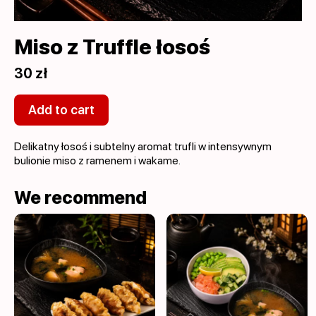
Miso z Truffle łosoś
30 zł
Add to cart
Delikatny łosoś i subtelny aromat trufli w intensywnym
bulionie miso z ramenem i wakame.
We recommend