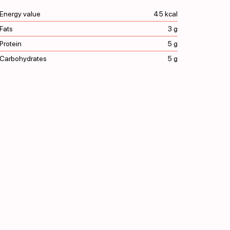
Energy value
45 kcal
Fats
3 g
Protein
5 g
Carbohydrates
5 g