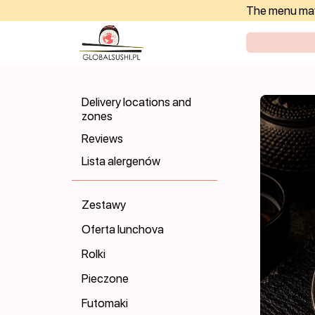
The menu may 
Delivery locations and
zones
Reviews
Lista alergenów
Zestawy
Oferta lunchova
Rolki
Pieczone
Futomaki