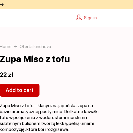
 →
Sign in
Home
Oferta lunchova
Zupa Miso z tofu
22 zł
Add to cart
Zupa Miso z tofu – klasyczna japońska zupa na
bazie aromatycznej pasty miso. Delikatne kawałki
tofu w połączeniu z wodorostami morskimi i
subtelnym bulionem tworzą lekką, pełną umami
kompozycję, która koi i rozgrzewa.