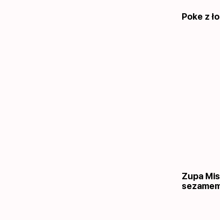
Poke z ło
Zupa Mis
sezame