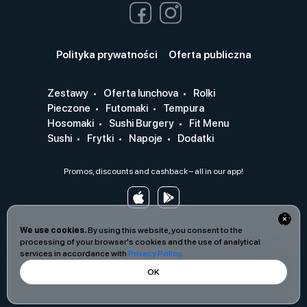
Polityka prywatności
Oferta publiczna
Zestawy
Oferta lunchova
Rolki
Pieczone
Futomaki
Tempura
Hosomaki
Sushi Burgery
Fit Menu
Sushi
Frytki
Napoje
Dodatki
Promos, discounts and cashback – all in our app!
We use cookies.
By using this website, you consent to the
processing of your browser's cookies and the use of analytical
services in accordance with
Privacy Policy
.
OK