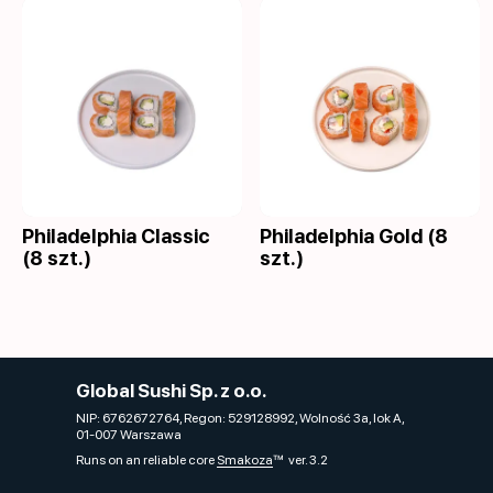
Philadelphia Classic
Philadelphia Gold (8
(8 szt.)
szt.)
Global Sushi Sp. z o.o.
NIP: 6762672764, Regon: 529128992, Wolność 3a, lok A,
01-007 Warszawa
Runs on an reliable core
Smakoza
ver. 3.2