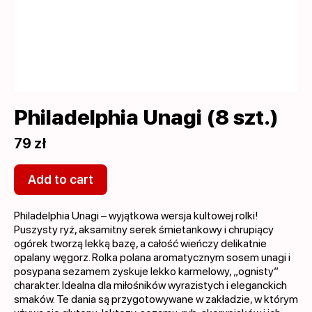
Philadelphia Unagi (8 szt.)
79 zł
Add to cart
Philadelphia Unagi – wyjątkowa wersja kultowej rolki!
Puszysty ryż, aksamitny serek śmietankowy i chrupiący
ogórek tworzą lekką bazę, a całość wieńczy delikatnie
opalany węgorz. Rolka polana aromatycznym sosem unagi i
posypana sezamem zyskuje lekko karmelowy, „ognisty”
charakter. Idealna dla miłośników wyrazistych i eleganckich
smaków. Te dania są przygotowywane w zakładzie, w którym