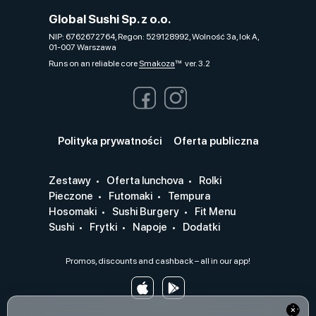
Global Sushi Sp. z o.o.
NIP: 6762672764, Regon: 529128992, Wolność 3a, lok A,
01-007 Warszawa
Runs on an reliable core
Smakoza
ver. 3.2
Polityka prywatności
Oferta publiczna
Zestawy
Oferta lunchova
Rolki
Pieczone
Futomaki
Tempura
Hosomaki
Sushi Burgery
Fit Menu
Sushi
Frytki
Napoje
Dodatki
Promos, discounts and cashback – all in our app!