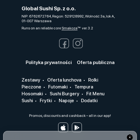
Global Sushi Sp. z o.o.
NIP: 6762672764, Regon: 529128992, Wolność 3a, lok A,
01-007 Warszawa
Runs on an reliable core
Smakoza
ver. 3.2
Polityka prywatności
Oferta publiczna
Zestawy
Oferta lunchova
Rolki
Pieczone
Futomaki
Tempura
Hosomaki
Sushi Burgery
Fit Menu
Sushi
Frytki
Napoje
Dodatki
Promos, discounts and cashback – all in our app!