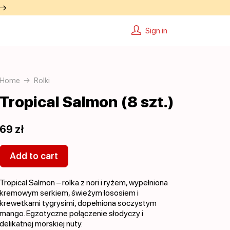
 →
Sign in
Home
Rolki
Tropical Salmon (8 szt.)
69 zł
Add to cart
Tropical Salmon – rolka z nori i ryżem, wypełniona
kremowym serkiem, świeżym łososiem i
krewetkami tygrysimi, dopełniona soczystym
mango. Egzotyczne połączenie słodyczy i
delikatnej morskiej nuty.