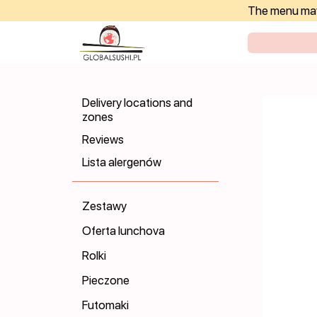
The menu may 
Delivery locations and
zones
Reviews
Lista alergenów
Zestawy
Oferta lunchova
Rolki
Pieczone
Futomaki