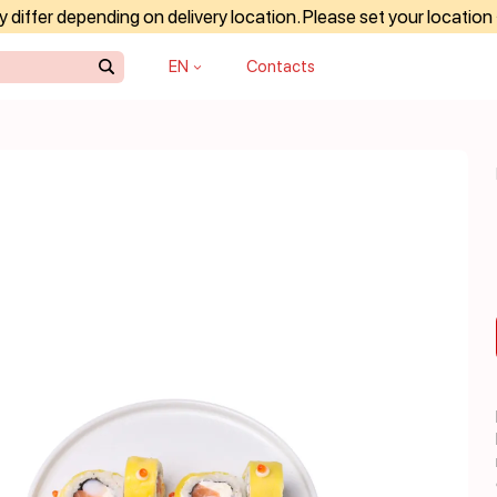
differ depending on delivery location. Please set your location
EN
Contacts