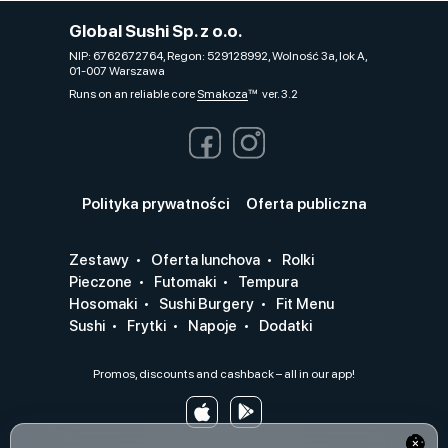
Global Sushi Sp. z o.o.
NIP: 6762672764, Regon: 529128992, Wolność 3a, lok A,
01-007 Warszawa
Runs on an reliable core
Smakoza
ver. 3.2
Polityka prywatności
Oferta publiczna
Zestawy
Oferta lunchova
Rolki
Pieczone
Futomaki
Tempura
Hosomaki
Sushi Burgery
Fit Menu
Sushi
Frytki
Napoje
Dodatki
Promos, discounts and cashback – all in our app!