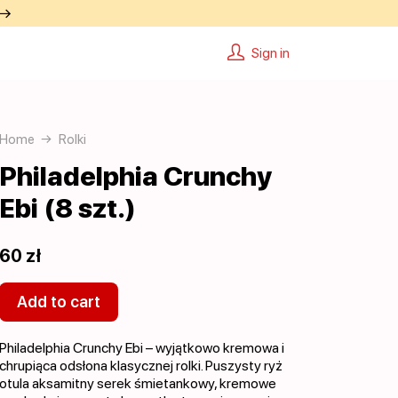
 →
Sign in
Home
Rolki
Philadelphia Crunchy
Ebi (8 szt.)
60 zł
Add to cart
Philadelphia Crunchy Ebi – wyjątkowo kremowa i
chrupiąca odsłona klasycznej rolki. Puszysty ryż
otula aksamitny serek śmietankowy, kremowe