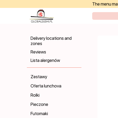
The menu may 
Delivery locations and
zones
Reviews
Lista alergenów
Zestawy
Oferta lunchova
Rolki
Pieczone
Futomaki