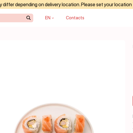
differ depending on delivery location. Please set your location
EN
Contacts