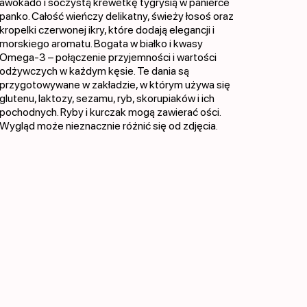
awokado i soczystą krewetkę tygrysią w panierce
panko. Całość wieńczy delikatny, świeży łosoś oraz
kropelki czerwonej ikry, które dodają elegancji i
morskiego aromatu. Bogata w białko i kwasy
Omega-3 – połączenie przyjemności i wartości
odżywczych w każdym kęsie. Te dania są
przygotowywane w zakładzie, w którym używa się
glutenu, laktozy, sezamu, ryb, skorupiaków i ich
pochodnych. Ryby i kurczak mogą zawierać ości.
Wygląd może nieznacznie różnić się od zdjęcia.