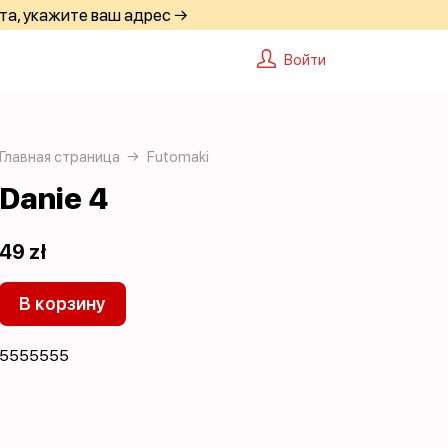
та, укажите ваш адрес →
Войти
Главная страница
Futomaki
Danie 4
49 zł
В корзину
5555555