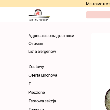
Меню может 
Адреса и зоны доставки
Отзывы
Lista alergenów
Zestawy
Oferta lunchova
T
Pieczone
Testowa sekcja
Tempura