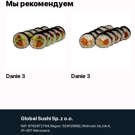
Мы рекомендуем
Danie 3
Danie 3
Global Sushi Sp. z o.o.
NIP: 6762672764, Regon: 529128992, Wolność 3a, lok A,
01-007 Warszawa