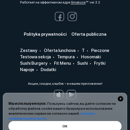
Работает на эффективном ядре
Smakoza
ver. 3.2
Polityka prywatności
Oferta publiczna
Zestawy
Oferta lunchova
T
Pieczone
Testowa sekcja
Tempura
Hosomaki
Sushi Burgery
Fit Menu
Sushi
Frytki
Napoje
Dodatki
Акции, скидки, кэшбэк − в нашем приложении!
Мы используем куки.
Пользуясь сайтом, вы даёте согласие на
обработку файлов cookie вашего браузера и использование
аналитических сервисов согласно нашей
политике
конфиденциальности
.
ОК