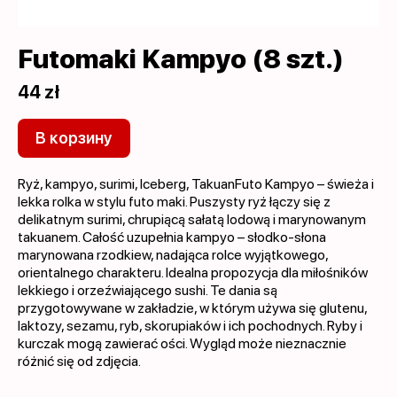
Futomaki Kampyo (8 szt.)
44 zł
В корзину
Ryż, kampyo, surimi, Iceberg, TakuanFuto Kampyo – świeża i
lekka rolka w stylu futo maki. Puszysty ryż łączy się z
delikatnym surimi, chrupiącą sałatą lodową i marynowanym
takuanem. Całość uzupełnia kampyo – słodko-słona
marynowana rzodkiew, nadająca rolce wyjątkowego,
orientalnego charakteru. Idealna propozycja dla miłośników
lekkiego i orzeźwiającego sushi. Te dania są
przygotowywane w zakładzie, w którym używa się glutenu,
laktozy, sezamu, ryb, skorupiaków i ich pochodnych. Ryby i
kurczak mogą zawierać ości. Wygląd może nieznacznie
różnić się od zdjęcia.