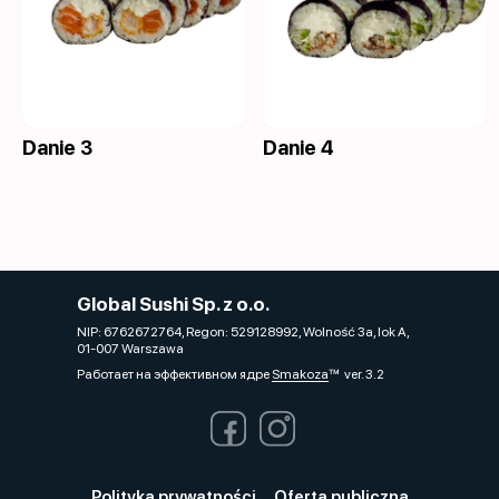
Danie 3
Danie 4
Global Sushi Sp. z o.o.
NIP: 6762672764, Regon: 529128992, Wolność 3a, lok A,
01-007 Warszawa
Работает на эффективном ядре
Smakoza
ver. 3.2
Polityka prywatności
Oferta publiczna