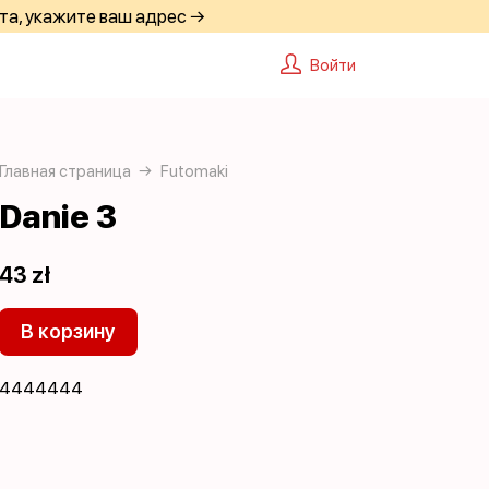
та, укажите ваш адрес →
Войти
Главная страница
Futomaki
Danie 3
43 zł
В корзину
4444444