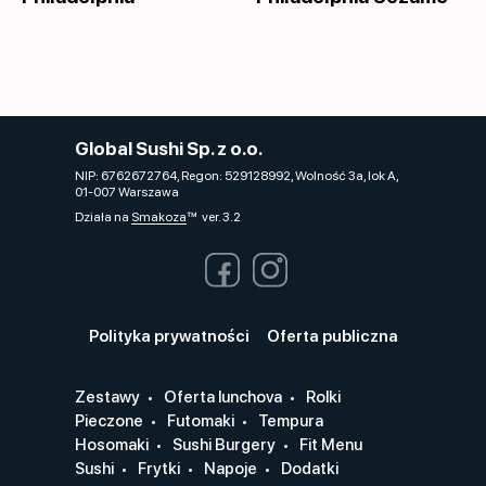
Global Sushi Sp. z o.o.
NIP: 6762672764, Regon: 529128992, Wolność 3a, lok A,
01-007 Warszawa
Działa na
Smakoza
ver. 3.2
Polityka prywatności
Oferta publiczna
Zestawy
Oferta lunchova
Rolki
Pieczone
Futomaki
Tempura
Hosomaki
Sushi Burgery
Fit Menu
Sushi
Frytki
Napoje
Dodatki