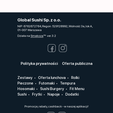
Global Sushi Sp. z o.o.
NIP: 6762672764, Regon: 529128992, Wolność 3a, lok A,
01-007 Warszawa
Działa na
Smakoza
ver. 3.2
Polityka prywatności
Oferta publiczna
Zestawy
Oferta lunchova
Rolki
Pieczone
Futomaki
Tempura
Hosomaki
Sushi Burgery
Fit Menu
Sushi
Frytki
Napoje
Dodatki
Promocje, rabaty, cashback - w naszej aplikacji!